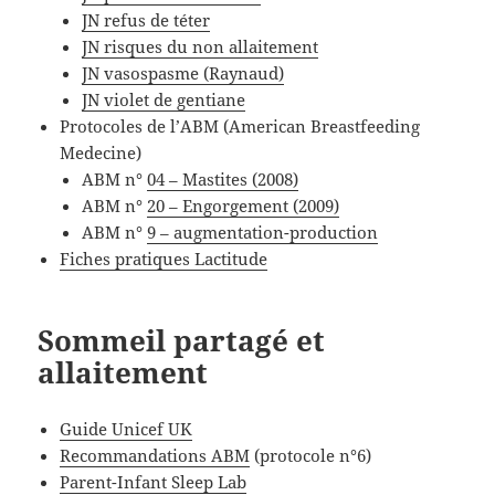
JN refus de téter
JN risques du non allaitement
JN vasospasme (Raynaud)
JN violet de gentiane
Protocoles de l’ABM (American Breastfeeding
Medecine)
ABM n°
04 – Mastites (2008)
ABM n°
20 – Engorgement (2009)
ABM n°
9 – augmentation-production
Fiches pratiques Lactitude
Sommeil partagé et
allaitement
Guide Unicef UK
Recommandations ABM
(protocole n°6)
Parent-Infant Sleep Lab