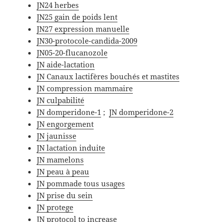
JN24 herbes
JN25 gain de poids lent
JN27 expression manuelle
JN30-protocole-candida-2009
JN05-20-flucanozole
JN aide-lactation
JN Canaux lactifères bouchés et mastites
JN compression mammaire
JN culpabilité
JN domperidone-1
;
JN domperidone-2
JN engorgement
JN jaunisse
JN lactation induite
JN mamelons
JN peau à peau
JN pommade tous usages
JN prise du sein
JN protege
JN protocol to increase