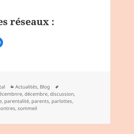
es réseaux :
al
Actualités
,
Blog
écembnre
,
décembre
,
discussion
,
e
,
parentalité
,
parents
,
parlottes
,
contres
,
sommeil